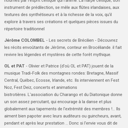
nourries par l’esprit celtique qui l’anime. La harpe celtique, son
instrument de prédilection, se mêle aux flûtes irlandaises, aux
textures des synthétiseurs et à la richesse de la voix, qu’il
explore à travers ses créations et quelques pièces issues du
répertoire traditionnel
Jérôme COLOMBEL
- Les secrets de Brécilien
- Découvrez
les récits envoûtants de Jérôme, conteur en Brocéliande. il fait
revivre les légendes et mystères de cette forêt mythique.
OL et PAT
-
Olivier et Patrice (d'où OL et PAT) jouent de la
musique Tradi-Folk des montagnes rondes: Bretagne, Massif
Central, Québec, Ecosse, Irlande, etc.
Ils interviennent en Fest
Noz, Fest Deiz, concerts et animations
bistrotières.
L'association du Charango et du Diatonique donne
un son assez percutant, qui encourage à la danse et plus
globalement aux tapements de l'extrémité des membres !...
Ils
aiment bien papoter avec leurs auditeurs ou guincheurs, avant,
pendant et après leur prestation ...
Donc si l'envie vous dit de