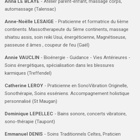
Anna LE BLAYE
- Atelier parent-enfant, massage corps,
automassage (Talensac)
Anne-Noëlle LESAIGE
-
Praticienne et formatrice du 6ème
continents. Massotherapeute du 5ème continents, massage
shiatsu assis, soin reiki Usui, énergéticienne, Magnétiseuse,
passeuse d âmes , coupeur de feu
(Gaël)
Annie VAUCLIN
-
Bioénergie - Guidance - Vies Antérieures -
Soins énergétiques, spécialisation dans les blessures
karmiques
(Treffendel)
Catherine LEROY
- Praticienne en SonoVibration Originelle,
Sonothérapie, Soins esséniens. Accompagnement holistique
personnalisé (St Maugan)
Dominique LEPELLEC
- Bains sonore, concerts vibratoire,
sono-thérapie (Taupont)
Emmanuel DENIS
- Soins Traditionnels Celtes, Praticien