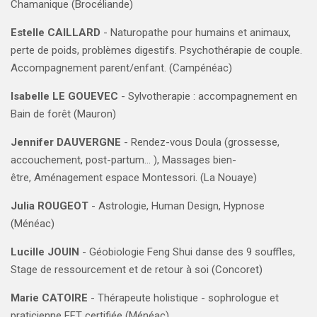
Chamanique (Brocéliande)
Estelle CAILLARD
- Naturopathe pour humains et animaux,
perte de poids, problèmes digestifs. Psychothérapie de couple.
Accompagnement parent/enfant. (Campénéac)
Isabelle LE GOUEVEC
-
Sylvotherapie : accompagnement en
Bain de forêt
(Mauron)
Jennifer DAUVERGNE
- Rendez-vous Doula (grossesse,
accouchement, post-partum... ), Massages bien-
être, Aménagement espace Montessori.
(
La Nouaye
)
Julia ROUGEOT
- Astrologie, Human Design, Hypnose
(Ménéac)
Lucille JOUIN
- Géobiologie Feng Shui danse des 9 souffles,
Stage de ressourcement et de retour à soi (Concoret)
Marie CATOIRE
-
Thérapeute holistique - sophrologue et
praticienne EFT certifiée (Ménéac)