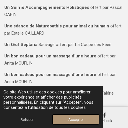
Un Soin & Accompagnements Holistiques
offert par Pascal
GARIN
Une séance de Naturopathie pour animal ou humain
offert
par Estelle CAILLARD
Un Œuf Septaria
Sauvage offert par La Coupe des Fées
Un bon cadeau pour un massage d'une heure
offert par
Anita MOUFLIN
Un bon cadeau pour un massage d'une heure
offert par
Anita MOUFLIN
Ce site Web utilise des cookies pour améliorer
Une séance de constellation familiale
offert par Valérie
votre expérience et afficher des publicités
GRAVÉ
personnalisées. En cliquant sur "Accepter", vous
consentez à l'utilisation de tous les cookies.
Un tirage global de lecture d'âme
offert par Valérie GRAVÉ
Refuser
Accepter
E-mail
Carte
Facebook
Une séance "contact défunt"
offert par Nadine CUVELIER-